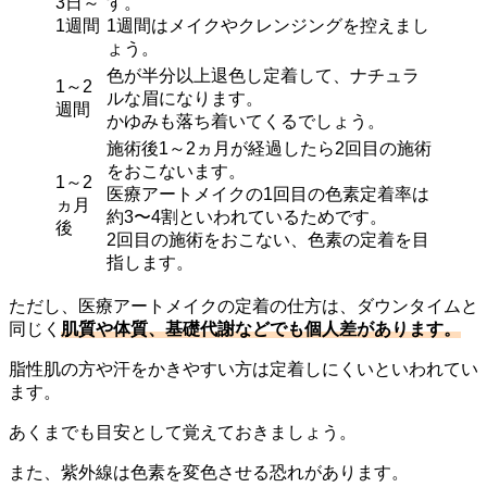
3日～
す。
1週間
1週間はメイクやクレンジングを控えまし
ょう。
色が半分以上退色し定着して、ナチュラ
1～2
ルな眉になります。
週間
かゆみも落ち着いてくるでしょう。
施術後1～2ヵ月が経過したら2回目の施術
をおこないます。
1～2
医療アートメイクの1回目の色素定着率は
ヵ月
約3〜4割といわれているためです。
後
2回目の施術をおこない、色素の定着を目
指します。
ただし、医療アートメイクの定着の仕方は、ダウンタイムと
同じく
肌質や体質、基礎代謝などでも個人差があります。
脂性肌の方や汗をかきやすい方は定着しにくいといわれてい
ます。
あくまでも目安として覚えておきましょう。
また、紫外線は色素を変色させる恐れがあります。