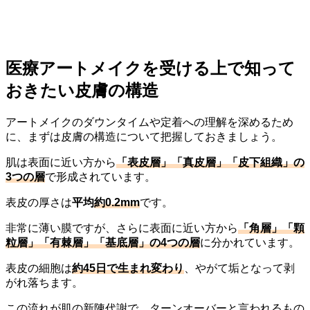
医療アートメイクを受ける上で知って
おきたい皮膚の構造
アートメイクのダウンタイムや定着への理解を深めるため
に、まずは皮膚の構造について把握しておきましょう。
肌は表面に近い方から
「表皮層」「真皮層」「皮下組織」の
3つの層
で形成されています。
表皮の厚さは
平均
約0.2mm
です。
非常に薄い膜ですが、さらに表面に近い方から
「角層」「顆
粒層」「有棘層」「基底層」の4つの層
に分かれています。
表皮の細胞は
約45日で生まれ変わり
、やがて垢となって剥
がれ落ちます。
この流れが肌の新陳代謝で、ターンオーバーと言われるもの