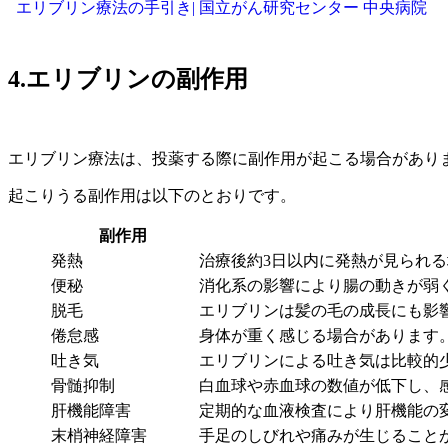
エリブリン療法の手引き| 国立がん研究センター 中央病院
4.エリブリンの副作用
エリブリン療法は、投薬する際に副作用が起こる場合があり
起こりうる副作用は以下のとおりです。
副作用
発熱
治療後約3日以内に発熱が見られ
便秘
消化系の影響により腸の動きが弱
脱毛
エリブリンは髪の毛の成長にも影
倦怠感
身体が重く感じる場合があります
吐き気
エリブリンによる吐き気は比較的
骨髄抑制
白血球や赤血球の数値が低下し、
肝機能障害
定期的な血液検査により肝機能の
末梢神経障害
手足のしびれや痛みが生じること