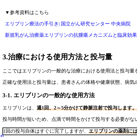
▼参考資料はこちら
エリブリン療法の手引き| 国立がん研究センター 中央病院
新規乳がん治療薬エリブリンの抗腫瘍メカニズムと臨床効果｜日薬理誌（Fol
3.治療における使用方法と投与量
ここではエリブリンの一般的な治療における使用法と投与量
正確な使用法と投与量は、患者さんの体格や健康状態、病気
3-1. エリブリンの一般的な使用方法
エリブリンは、
週1回、2～5分かけて静脈注射で投与します。
投与時間が短いため、点滴で時間をかけて投与する必要がな
1回の投与自体はすぐに完了しますが、
エリブリンの薬剤に