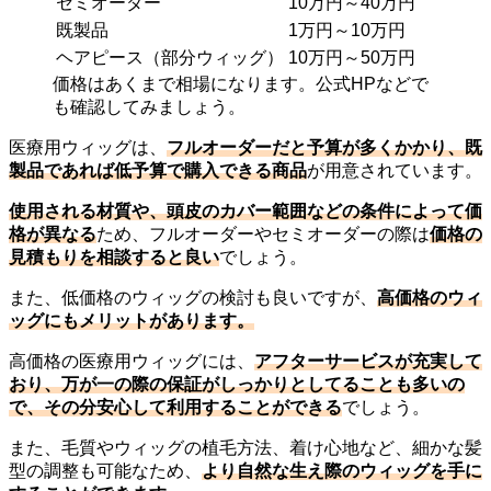
セミオーダー
10万円～40万円
既製品
1万円～10万円
ヘアピース（部分ウィッグ）
10万円～50万円
価格はあくまで相場になります。公式HPなどで
も確認してみましょう。
医療用ウィッグは、
フルオーダーだと予算が多くかかり、既
製品であれば低予算で購入できる商品
が用意されています。
使用される材質や、頭皮のカバー範囲などの条件によって価
格が異なる
ため、フルオーダーやセミオーダーの際は
価格の
見積もりを相談すると良い
でしょう。
また、低価格のウィッグの検討も良いですが、
高価格のウィ
ッグにもメリットがあります。
高価格の医療用ウィッグには、
アフターサービスが充実して
おり、万が一の際の保証がしっかりとしてることも多いの
で、その分安心して利用することができる
でしょう。
また、毛質やウィッグの植毛方法、着け心地など、細かな髪
型の調整も可能なため、
より自然な生え際のウィッグを手に