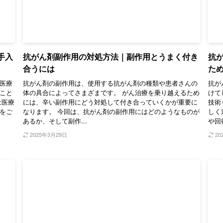
手入
抗がん剤副作用の対処方法｜副作用とうまく付き
抗
合うには
た
医療
抗がん剤の副作用は、使用する抗がん剤の種類や患者さんの
抗が
こと
体の具合によってさまざまです。 がん治療を乗り越えるため
けて
は医療
には、辛い副作用にどう対処して付き合っていくかが重要に
技術
をご
なります。 今回は、抗がん剤の副作用にはどのようなものが
しく
あるか、そして副作...
や回
2025年3月29日
20