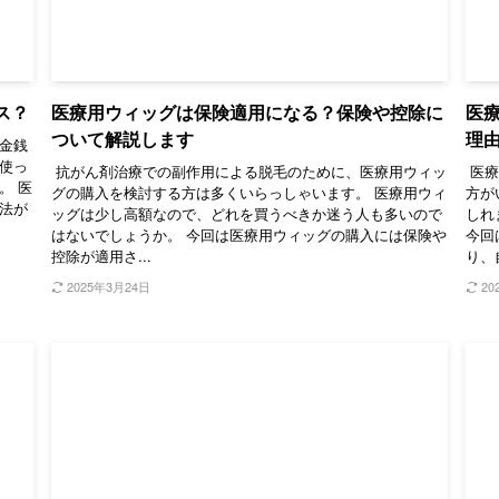
ス？
医療用ウィッグは保険適用になる？保険や控除に
医
ついて解説します
理
金銭
使っ
抗がん剤治療での副作用による脱毛のために、医療用ウィッ
医療
。 医
グの購入を検討する方は多くいらっしゃいます。 医療用ウィ
方が
法が
ッグは少し高額なので、どれを買うべきか迷う人も多いので
しれ
はないでしょうか。 今回は医療用ウィッグの購入には保険や
今回
控除が適用さ...
り、
2025年3月24日
20