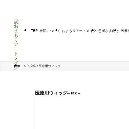
TOP
社団について
おまもりアートメイク
患者さま向け
医療
ホーム
投稿
医療用ウィッグ
医療用ウィッグ
– tax –