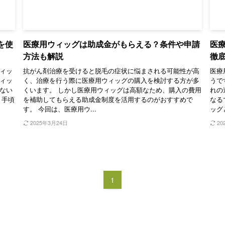
を使
医療用ウィッグは助成金がもらえる？条件や申請
医
方法も解説
徹
ィッ
抗がん剤治療を受けると脱毛の症状に悩まされる可能性が高
医療
ィッ
く、治療を行う際に医療用ウィッグの購入を検討する方が多
うで
ない
くいます。 しかし医療用ウィッグは高額なため、購入の費用
れの
、手頃
を補助してもらえる助成金制度を活用するのがおすすめで
なる
す。 今回は、医療用ウ...
ッグ
2025年3月24日
20
1