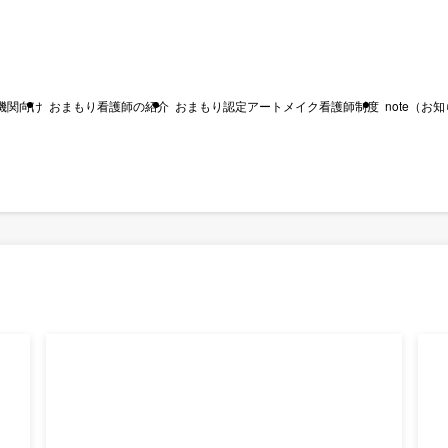
機関向け
おまもり看護師の紹介
おまもり認定アートメイク看護師制度
note（