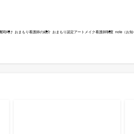
機関向け
おまもり看護師の紹介
おまもり認定アートメイク看護師制度
note（